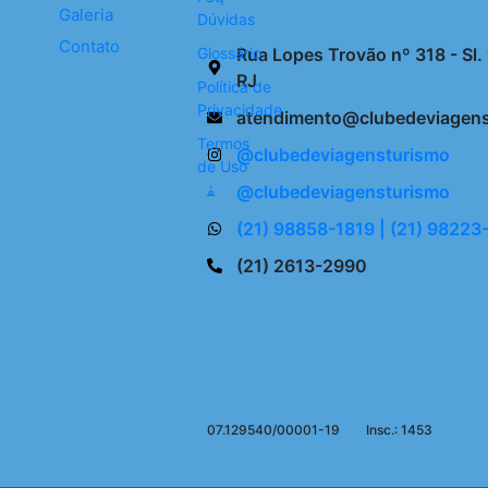
Galeria
Dúvidas
Contato
Glossário
Rua Lopes Trovão nº 318 - Sl. 1
RJ
Política de
Privacidade
atendimento@clubedeviagens
Termos
@clubedeviagensturismo
de Uso
@clubedeviagensturismo
(21) 98858-1819 | (21) 9822
(21) 2613-2990
07.129540/00001-19
Insc.: 1453