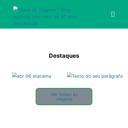
Origem
Filtrar
Rio de
Janeiro
Destaques
Ver todas as
viagens