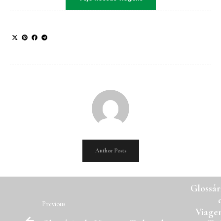
Author Posts
Ne
Glossár
Previous
Viage