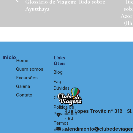
Glossário de Viagem: Tudo sobre
Tu
Ayutthaya
sob
Azor
(Ilh
Açore
Início
Links
Home
Úteis
Quem somos
Blog
Excursões
Faq -
Galeria
Dúvidas
Contato
Glossário
Política de
Rua Lopes Trovão nº 318 - Sl. 
Privacidade
- RJ
Termos
atendimento@clubedeviagen
de Uso