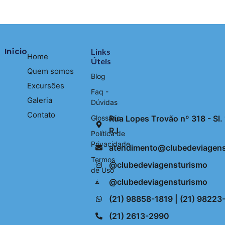
Início
Links
Home
Úteis
Quem somos
Blog
Excursões
Faq -
Galeria
Dúvidas
Contato
Glossário
Rua Lopes Trovão nº 318 - Sl. 1
RJ
Política de
Privacidade
atendimento@clubedeviagens
Termos
@clubedeviagensturismo
de Uso
@clubedeviagensturismo
(21) 98858-1819 | (21) 9822
(21) 2613-2990