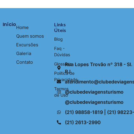
Início
Links
Home
Úteis
Quem somos
Blog
Excursões
Faq -
Galeria
Dúvidas
Contato
Glossário
Rua Lopes Trovão nº 318 - Sl. 1
RJ
Política de
Privacidade
atendimento@clubedeviagens
Termos
@clubedeviagensturismo
de Uso
@clubedeviagensturismo
(21) 98858-1819 | (21) 9822
(21) 2613-2990