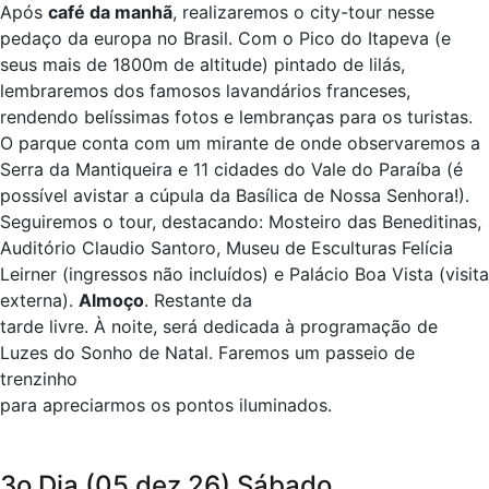
Após
café da manhã
, realizaremos o city-tour nesse
pedaço da europa no Brasil. Com o Pico do Itapeva (e
seus mais de 1800m de altitude) pintado de lilás,
lembraremos dos famosos lavandários franceses,
rendendo belíssimas fotos e lembranças para os turistas.
O parque conta com um mirante de onde observaremos a
Serra da Mantiqueira e 11 cidades do Vale do Paraíba (é
possível avistar a cúpula da Basílica de Nossa Senhora!).
Seguiremos o tour, destacando: Mosteiro das Beneditinas,
Auditório Claudio Santoro, Museu de Esculturas Felícia
Leirner (ingressos não incluídos) e Palácio Boa Vista (visita
externa).
Almoço
. Restante da
tarde livre. À noite, será dedicada à programação de
Luzes do Sonho de Natal. Faremos um passeio de
trenzinho
para apreciarmos os pontos iluminados.
3o Dia (05 dez 26) Sábado