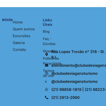
Início
Links
Home
Úteis
Quem somos
Blog
Excursões
Faq -
Galeria
Dúvidas
Contato
Glossário
Rua Lopes Trovão nº 318 - Sl. 1
RJ
Política de
Privacidade
atendimento@clubedeviagens
Termos
@clubedeviagensturismo
de Uso
@clubedeviagensturismo
(21) 98858-1819 | (21) 9822
(21) 2613-2990