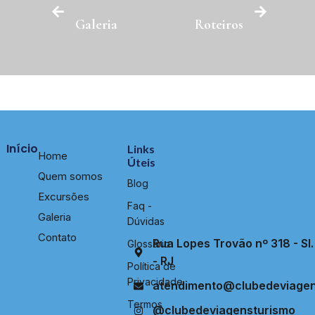
Galeria
Roteiros
Início
Links
Home
Úteis
Quem somos
Blog
Excursões
Faq -
Galeria
Dúvidas
Contato
Rua Lopes Trovão nº 318 - Sl. 
Glossário
- RJ
Política de
Privacidade
atendimento@clubedeviagen
Termos
@clubedeviagensturismo