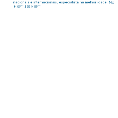
nacionais e internacionais, especialista na melhor idade
👵🏻
👩🏻‍🦳👴🏼👨🏼‍🦳