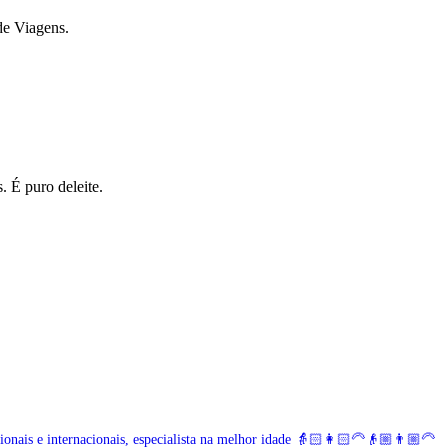
de Viagens.
 É puro deleite.
nais e internacionais, especialista na melhor idade
👵🏻👩🏻‍🦳👴🏼👨🏼‍🦳