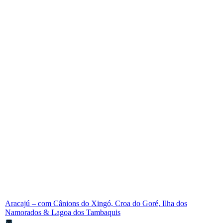
Aracajú – com Cânions do Xingó, Croa do Goré, Ilha dos
Namorados & Lagoa dos Tambaquis