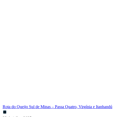
Rota do Queijo Sul de Minas – Passa Quatro, Virgínia e Itanhandú